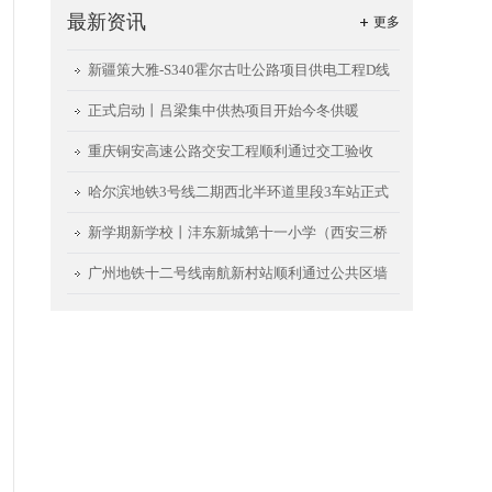
最新资讯
更多
新疆策大雅-S340霍尔古吐公路项目供电工程D线
送电成功
正式启动丨吕梁集中供热项目开始今冬供暖
重庆铜安高速公路交安工程顺利通过交工验收
哈尔滨地铁3号线二期西北半环道里段3车站正式
开通试运行
新学期新学校丨沣东新城第十一小学（西安三桥
小学）项目如期交用
广州地铁十二号线南航新村站顺利通过公共区墙
面、地面首件验收