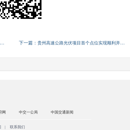
下一篇：
贵州高速公路光伏项目首个点位实现顺利并网发电
公局
中国交通新闻
中国交建网
交通运输部
国务院国
图
|
联系我们