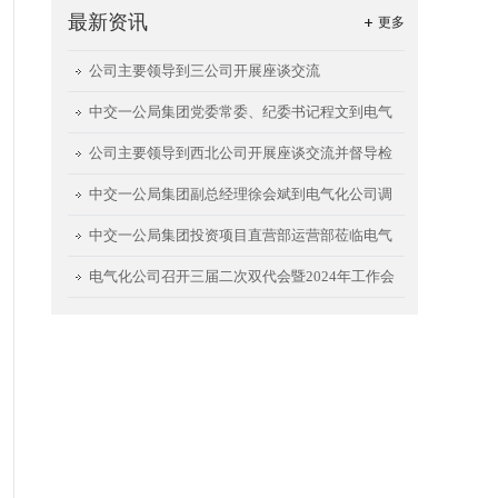
最新资讯
更多
公司主要领导到三公司开展座谈交流
中交一公局集团党委常委、纪委书记程文到电气
化公司调研指导
公司主要领导到西北公司开展座谈交流并督导检
查西安航天城项目
中交一公局集团副总经理徐会斌到电气化公司调
研指导工作
中交一公局集团投资项目直营部运营部莅临电气
化公司开展座谈交流
电气化公司召开三届二次双代会暨2024年工作会