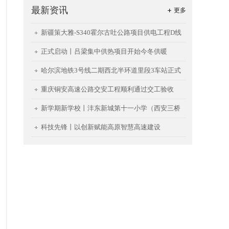
最新资讯
更多
新疆策大雅-S340霍尔古吐公路项目供电工程D线
送电成功
正式启动丨吕梁集中供热项目开始今冬供暖
哈尔滨地铁3号线二期西北半环道里段3车站正式
开通试运行
重庆铜安高速公路交安工程顺利通过交工验收
新学期新学校丨沣东新城第十一小学（西安三桥
小学）项目如期交用
科技先锋丨以创新赋能高原智慧高速建设