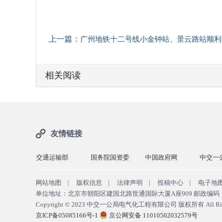
上一篇：
广州地铁十二号线小金钟站、景云路站顺利通过设备区砌筑装修工程首件验收
相关阅读
友情链接
交建网
交通运输部
国务院国资委
中国政府网
中交一
网站地图
|
版权信息
|
法律声明
|
投稿中心
|
电子地
单位地址：北京市朝阳区建国北路世通国际大厦A座909 邮政编码：10
Copyright © 2023
中交一公局电气化工程有限公司 版权所有
All Ri
京ICP备05085166号-1
京公网安备 11010502032579号