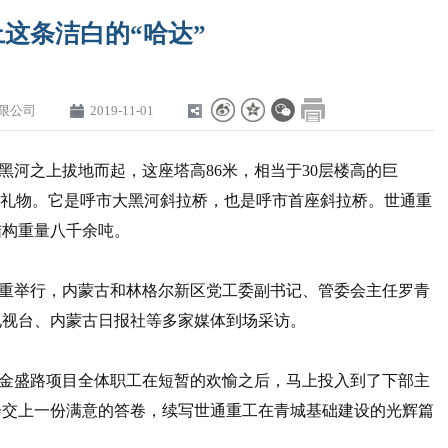
这条洁白的“哈达”
限公司
2019-11-01
河之上拔地而起，这座塔高86米，相当于30层楼高的巨
的礼物。它是呼市大黑河斜拉桥，也是呼市首座斜拉桥。世通重
结构重量八千余吨。
畔隆重举行，内蒙古和林格尔新区党工委副书记、管委会主任罗青
电视台、内蒙古日报社等多家媒体到场采访。
金盛路项目全体职工在短暂的欢愉之后，马上投入到了下部主
定会交上一份满意的答卷，续写世通重工在青城基础建设的光辉篇