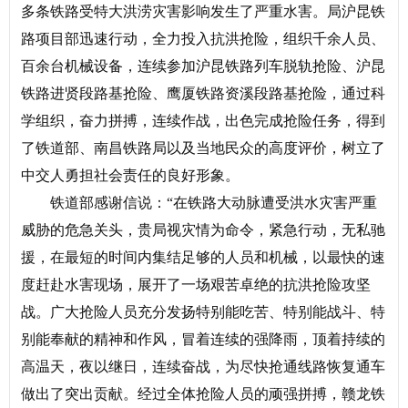
多条铁路受特大洪涝灾害影响发生了严重水害。局沪昆铁
路项目部迅速行动，全力投入抗洪抢险，组织千余人员、
百余台机械设备，连续参加沪昆铁路列车脱轨抢险、沪昆
铁路进贤段路基抢险、鹰厦铁路资溪段路基抢险，通过科
学组织，奋力拼搏，连续作战，出色完成抢险任务，得到
了铁道部、南昌铁路局以及当地民众的高度评价，树立了
中交人勇担社会责任的良好形象。
铁道部感谢信说：“在铁路大动脉遭受洪水灾害严重
威胁的危急关头，贵局视灾情为命令，紧急行动，无私驰
援，在最短的时间内集结足够的人员和机械，以最快的速
度赶赴水害现场，展开了一场艰苦卓绝的抗洪抢险攻坚
战。广大抢险人员充分发扬特别能吃苦、特别能战斗、特
别能奉献的精神和作风，冒着连续的强降雨，顶着持续的
高温天，夜以继日，连续奋战，为尽快抢通线路恢复通车
做出了突出贡献。经过全体抢险人员的顽强拼搏，赣龙铁