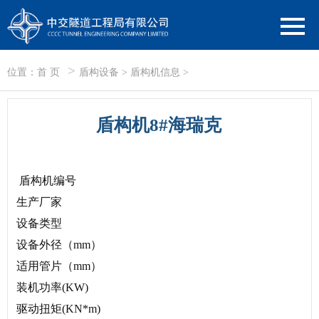
>
位置：
首 页
盾构设备
>
盾构机信息
>
盾构机8#海瑞克
盾构机编号
生产厂家
设备类型
设备外径（mm）
适用管片（mm）
装机功率(KW)
驱动扭矩(KN*m)