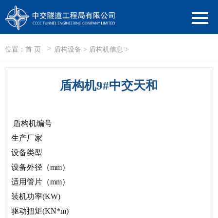
>
位置：
首 页
盾构设备
>
盾构机信息
>
盾构机9#中交天和
盾构机编号
生产厂家
设备类型
设备外径（mm）
适用管片（mm）
装机功率(KW)
驱动扭矩(KN*m)