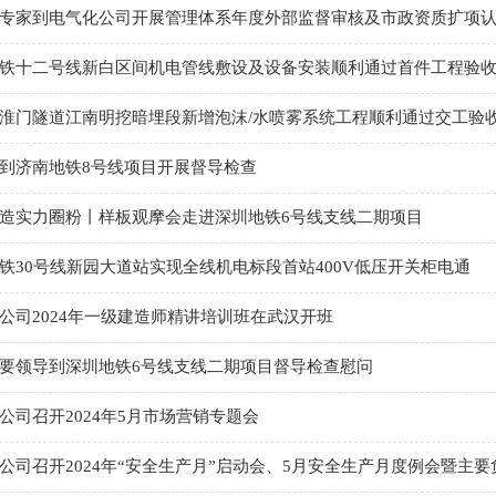
专家到电气化公司开展管理体系年度外部监督审核及市政资质扩项
铁十二号线新白区间机电管线敷设及设备安装顺利通过首件工程验
淮门隧道江南明挖暗埋段新增泡沫/水喷雾系统工程顺利通过交工验
到济南地铁8号线项目开展督导检查
造实力圈粉丨样板观摩会走进深圳地铁6号线支线二期项目
铁30号线新园大道站实现全线机电标段首站400V低压开关柜电通
公司2024年一级建造师精讲培训班在武汉开班
要领导到深圳地铁6号线支线二期项目督导检查慰问
公司召开2024年5月市场营销专题会
公司召开2024年“安全生产月”启动会、5月安全生产月度例会暨主