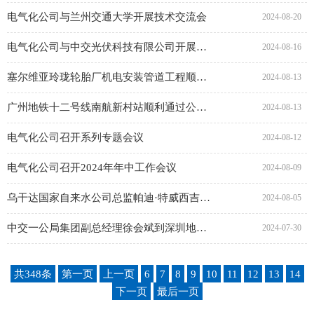
电气化公司与兰州交通大学开展技术交流会
2024-08-20
电气化公司与中交光伏科技有限公司开展交流座谈会
2024-08-16
塞尔维亚玲珑轮胎厂机电安装管道工程顺利完工
2024-08-13
广州地铁十二号线南航新村站顺利通过公共区墙面、地面首件验收
2024-08-13
电气化公司召开系列专题会议
2024-08-12
电气化公司召开2024年年中工作会议
2024-08-09
乌干达国家自来水公司总监帕迪·特威西吉赴UMW供水项目开展调研指导
2024-08-05
中交一公局集团副总经理徐会斌到深圳地铁6支二期项目开展督导检查
2024-07-30
共348条
第一页
上一页
6
7
8
9
10
11
12
13
14
下一页
最后一页