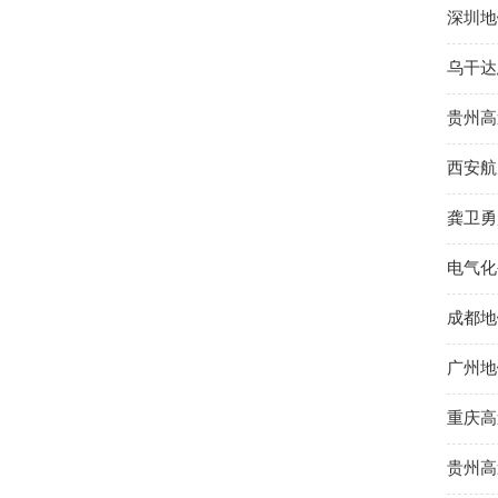
深圳地
乌干达
贵州高
西安航
龚卫勇
电气化
成都地
广州地
重庆高
贵州高