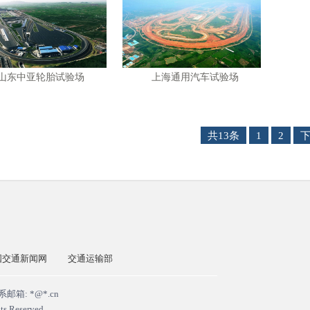
山东中亚轮胎试验场
上海通用汽车试验场
共13条
1
2
国交通新闻网
交通运输部
箱: *@*.cn
ts Reserved