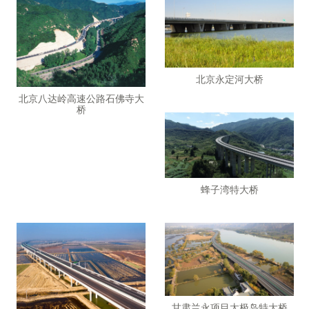
北京永定河大桥
北京八达岭高速公路石佛寺大
桥
蜂子湾特大桥
甘肃兰永项目太极岛特大桥