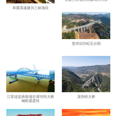
阜栗高速建兴三标项目
贵州沿印松五分部
江苏连盐铁路项目灌河特大桥
龙驹特大桥
钢桁梁柔性