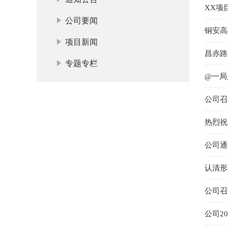
XX项
公司要闻
铜安高
项目新闻
昌赤路
专题专栏
@一局
公司召
热烈祝
公司通
认清形
公司召
公司2