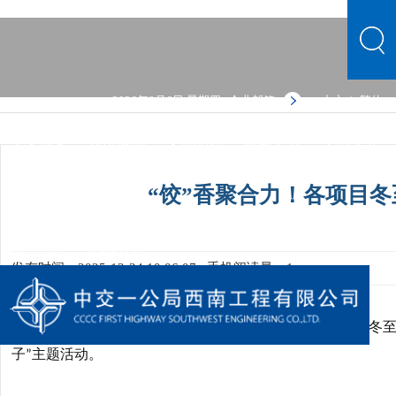
2026年8月6日 星期四
企业邮箱
中文
繁体
|
中文首页
公司概况
文化品牌
新闻中心
主营业务
党群建设
人力资源
综合管理
信息公开
公司概况
“饺”香聚合力！各项目
文化品牌
新闻中心
主营业务
党群建设
人力资源
综合管理
信息公开
发布时间：2025-12-24 10:06:07
手机阅读量：1
为积极推进
幸福一局
建设，营造
家企同心
的氛围，在冬
“
”
“
”
子
主题活动。
”