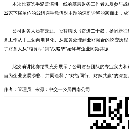
本次比赛选手涵盖深耕一线的基层财务工作者以及参与战
家下属单位的
组选手凭借对主题的深刻诠释脱颖而出，成
22
32
公司财务人员苟云迪、段智腾以《奋进二十载，扬帆新征
务工作从手工迈向电算化、从账务处理到业财融合的蜕变历程
了财务人从
核算型
到
战略型
始终与企业同频共振。
“
”
“
”
此次演讲比赛结果充分展示了公司财务团队的专业实力和
当为企业发展添彩，共同诠释了
财智同行、财赋共赢
的深意
“
”
作者：管理员 来源：中交一公局西南公司