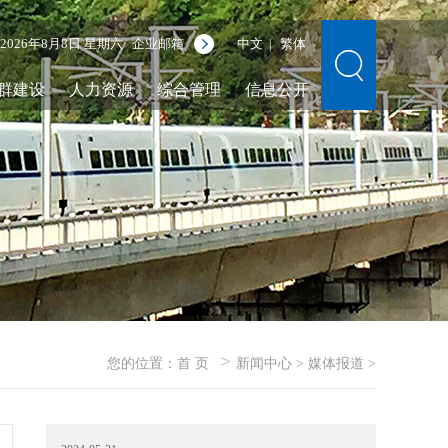
2026年8月8日 星期六
企业邮箱
中文
繁体
|
群建设
人力资源
综合管理
信息公开
>
您的位置：
首 页
新闻中心
>
媒体报道
>