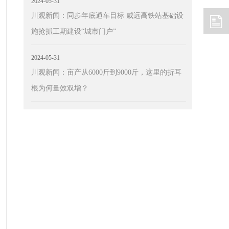
2024-05-31
川观新闻：同步年底通车目标 威远高铁站基础设
施抢抓工期建设“城市门户”
2024-05-31
川观新闻：亩产从6000斤到9000斤，这里的折耳
根为何量效双增？