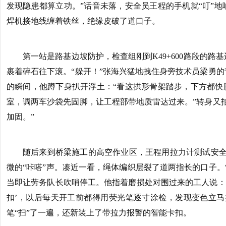
发现隐患都算立功。”话音未落，安全员王程的手机就“叮”
焊机接地线缠着铁丝，绝缘皮破了道口子。
第一站是路基边坡防护，检查组刚到K49+600路段的
裹着碎石往下滚。“躲开！”张海兴猛地拽住身旁技术员梁勇
的瞬间，他蹲下身扒开浮土：“看这拱形骨架踏步，下方都快
室，调两车沙袋先固脚，让工程部带地质雷达过来。”转身又
加固。”
随后来到桥梁施工的高空作业区，王程用拉力计测试安全绳时
微的“咔嗒”声。凑近一看，绳体编织层裂了道两指长的口子。
当即让劳务队长吹哨停工。他指着磨损处对围过来的工人说：
扣’，以后每天开工前都得用荧光笔逐寸涂检，发现变色立马
笔“扫”了一遍，还新装上了带拉力报警的智能卡扣。