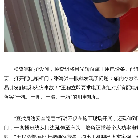
检查完防护设施，检查组将目光转向施工用电设备。配电
要。打开配电箱柜门，张海兴一眼就发现了问题：箱内存放杂
易引发触电和火灾事故！”王程立即要求电工班组对所有配电
落实“一机、一闸、一漏、一箱”的用电规范。
“查找身边安全隐患”行动不仅在施工现场开展，还延伸
门，一条插班线从门边延伸至床头，墙角还插着个大功率电
殃。”王程指着插排上烧糊的痕迹，掏出手机翻出火灾案例。