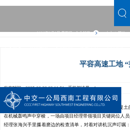
2026年8月9日 星期日
企业邮箱
中文
繁体
|
中文首页
公司概况
文化品牌
新闻中心
主营业务
党群建设
人力资源
综合管理
信息公开
公司概况
平容高速工地 “
文化品牌
新闻中心
主营业务
党群建设
人力资源
综合管理
信息公开
发布时间：2025-06-30 02:11:51
手机阅读量：1
清晨7点的平容高速公路四标段施工现场，钢筋与混凝土
在机械轰鸣声中穿梭，一场由项目经理带领项目关键岗位人员
经理张海兴手里攥着磨边的检查清单，对着对讲机沉声叮嘱：