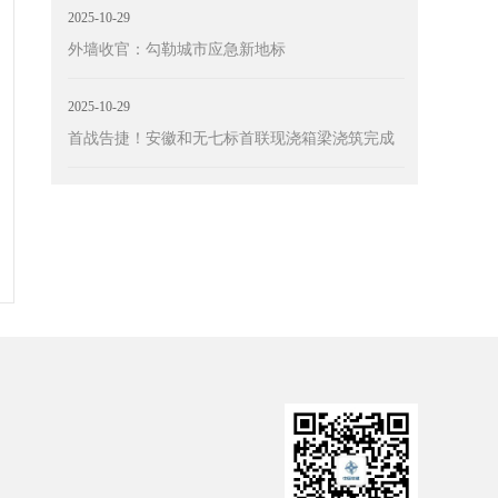
2025-10-29
外墙收官：勾勒城市应急新地标
2025-10-29
首战告捷！安徽和无七标首联现浇箱梁浇筑完成
部
中交一公局网
中国交建网
中国交通新闻