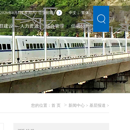
2026年8月8日 星期六
企业邮箱
中文
繁体
|
群建设
人力资源
综合管理
信息公开
>
您的位置：
首 页
新闻中心
>
基层报道
>