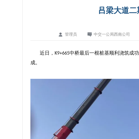
吕梁大道二
管理员
中交一公局西南公司
近日，
中桥最后一根桩基顺利浇筑成功
K9+665
成。