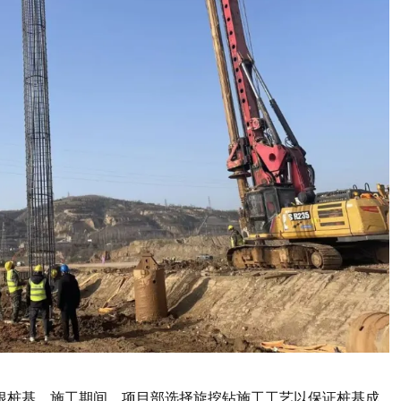
根桩基。施工期间，项目部选择旋挖钻施工工艺以保证桩基成