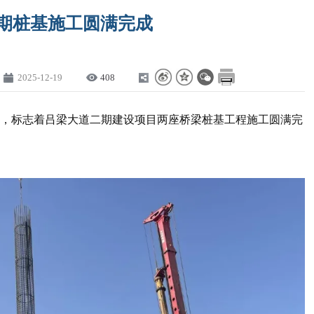
期桩基施工圆满完成
2025-12-19
408
，标志着吕梁大道二期建设项目两座桥梁桩基工程施工圆满完