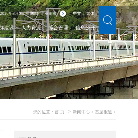
2026年8月6日 星期四
企业邮箱
中文
繁体
|
群建设
人力资源
综合管理
信息公开
>
您的位置：
首 页
新闻中心
>
基层报道
>