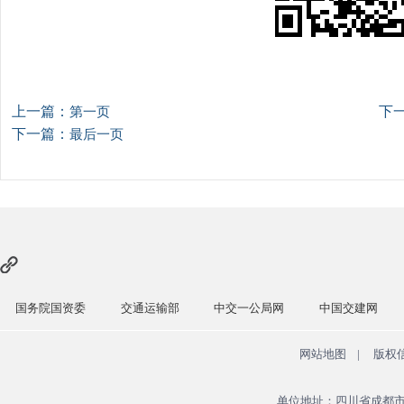
上一篇：
下
第一页
下一篇：
最后一页
国务院国资委
交通运输部
中交一公局网
中国交建网
网站地图
|
版权
单位地址：四川省成都市青羊区广