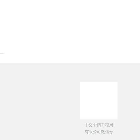
输部
工程质量监督网
交通建设监理协会
中交中南工程局
有限公司微信号