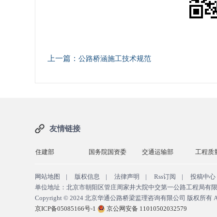
上一篇：
公路桥涵施工技术规范
友情链接
部
国务院国资委
交通运输部
工程质量监督网
交通
网站地图
|
版权信息
|
法律声明
|
Rss订阅
|
投稿中心
单位地址：北京市朝阳区管庄周家井大院中交第一公路工程局有限公司 邮政编码：10
Copyright © 2024
北京华通公路桥梁监理咨询有限公司 版权所有
A
京ICP备05085166号-1
京公网安备 11010502032579