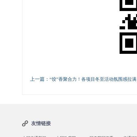
上一篇：
“饺”香聚合力！各项目冬至活动氛围感拉满
友情链接