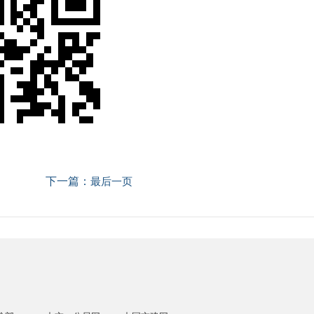
下一篇：
最后一页