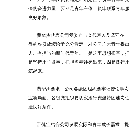
锋的奋进力量；要立足青年主体，筑牢联系青年
良好形象。
黄华杰代表公司党委向与会代表以及坚守在一
得的各项成绩给予充分肯定，对公司广大青年提
力、有担当的新时代青年。一是
筑牢思想根基，
是
坚持用心做事，把担当精神亮出来，
四是
践行
筑起来。
黄华杰要求，公司各级团组织要牢记使命职责
业新局面。各级党组织要切实履行党建带团建责
造良好条件。
邢健宝结合公司发展实际和青年成长需求，提