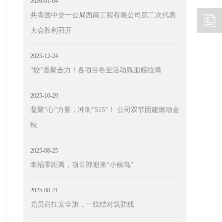
2026-01-04
共青团中交一公局西南工程有限公司第二次代表
大会胜利召开
2025-12-24
“饺”香聚合力！各项目冬至活动氛围感拉满
2025-10-29
凝聚“心”力量，冲刺“515”！ 公司双节团建燃动金
秋
2025-08-25
幸福零距离，项目部迎来“小候鸟”
2025-08-21
党员肩扛安全旗，一线结对筑防线