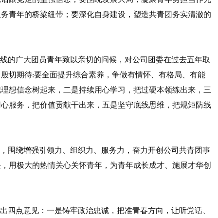
服务青年的桥梁纽带；要深化自身建设，塑造共青团务实清澈的
线的广大团员青年致以亲切的问候，对公司团委在过去五年取
出殷切期待
要全面提升综合素养，争做有情怀、有格局、有能
:
把理想信念树起来，
二是
持续用心学习，把过硬本领练出来，
三
用心服务，把价值贡献干出来，
五是
坚守底线思维，把规矩防线
，围绕增强引领力、组织力、服务力，奋力开创公司共青团事
任，用极大的热情关心关怀青年，为青年成长成才、施展才华创
出四点意见：
一是
铸牢政治忠诚，把准青春方向，让听党话、