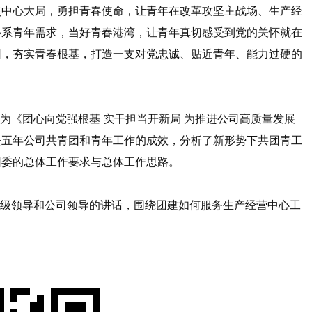
焦中心大局，勇担青春使命，让青年在改革攻坚主战场、生产经
心系青年需求，当好青春港湾，让青年真切感受到党的关怀就在
团，夯实青春根基，打造一支对党忠诚、贴近青年、能力过硬的
为
《团心向党强根基
实干担当开新局
为推进公司高质量发展
去五年公司共青团和青年工作的成效，分析了新形势下共团青工
团委的总体工作要求与总体工作思路。
级领导和公司领导的讲话，围绕团建如何服务生产经营中心工