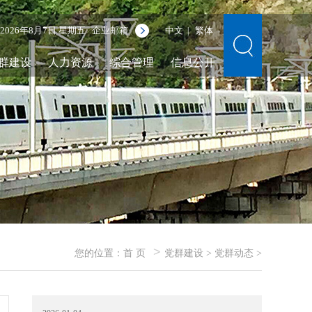
2026年8月7日 星期五
企业邮箱
中文
繁体
|
群建设
人力资源
综合管理
信息公开
>
您的位置：
首 页
党群建设
>
党群动态
>