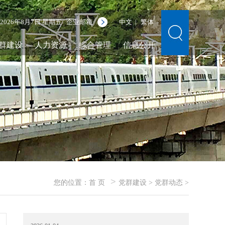
2026年8月7日 星期五
企业邮箱
中文
繁体
|
群建设
人力资源
综合管理
信息公开
>
您的位置：
首 页
党群建设
>
党群动态
>