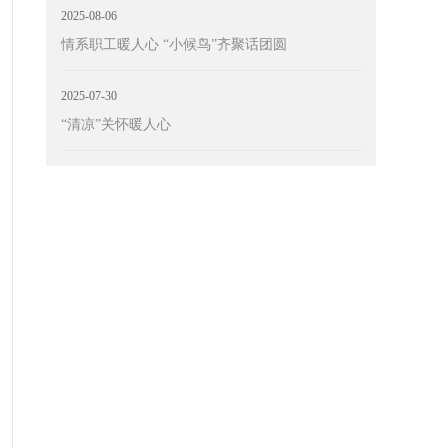
2025-08-06
情系职工暖人心 “小候鸟”齐聚话团圆
2025-07-30
“清凉”关怀暖人心