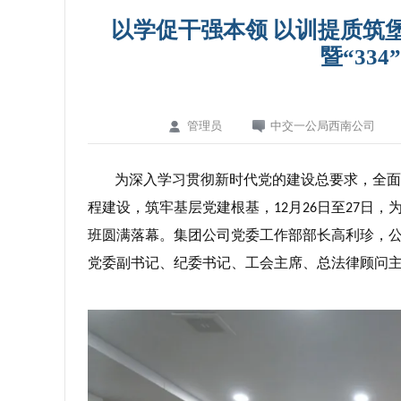
以学促干强本领 以训提质筑堡
暨“33
管理员
中交一公局西南公司
为深入学习贯彻新时代党的建设总要求，全面
程建设，筑牢基层党建根基，
月
日至
日，
12
26
27
班圆满落幕。集团公司党委工作部部长高利珍，
党委副书记、纪委书记、工会主席、总法律顾问