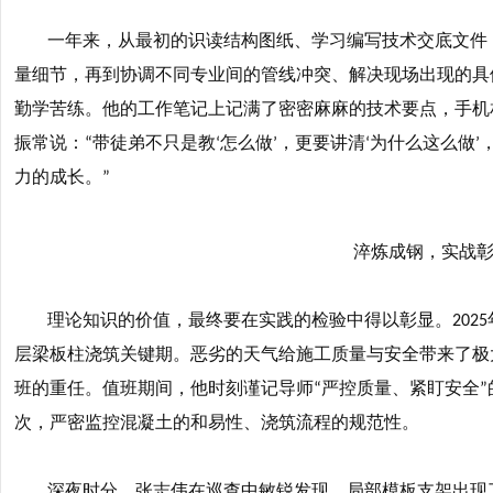
一年来，从最初的识读结构图纸、学习编写技术交底文件
量细节，再到协调不同专业间的管线冲突、解决现场出现的具
勤学苦练。他的工作笔记上记满了密密麻麻的技术要点，手机
振常说：
带徒弟不只是教
怎么做
，更要讲清
为什么这么做
“
‘
’
‘
’
力的成长。
”
淬炼成钢，实战
理论知识的价值，最终要在实践的检验中得以彰显。
2025
层梁板柱浇筑关键期。恶劣的天气给施工质量与安全带来了极
班的重任。值班期间，他时刻谨记导师
严控质量、紧盯安全
“
”
次，严密监控混凝土的和易性、浇筑流程的规范性。
深夜时分，张志伟在巡查中敏锐发现，局部模板支架出现