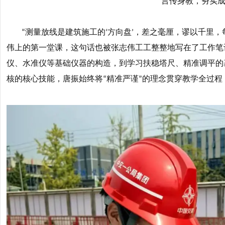
言传身教，夯实
测量放线是建筑施工的
方向盘
，差之毫厘，谬以千里，
“
‘
’
伟上的第一堂课，这句话也被张志伟工工整整地写在了工作笔
仪、水准仪等基础仪器的构造，到学习扶稳塔尺、精准调平的
核的核心技能，唐振始终将
精准严谨
的理念贯穿教学全过程
“
”