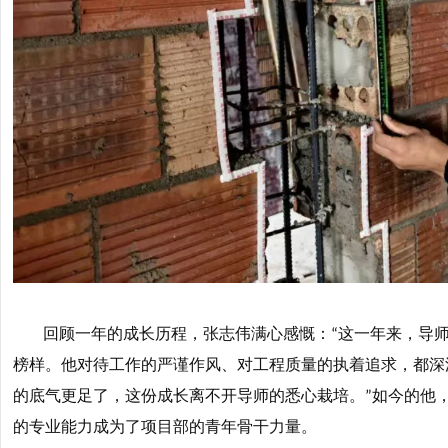
回顾一年的成长历程，张志伟满心感慨：
这一年来，导
“
榜样。他对待工作的严谨作风、对工程质量的执着追求，都深
的底气更足了，这份成长离不开导师的悉心栽培。
如今的他
”
的专业能力成为了项目部的青年骨干力量。