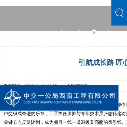
2026年8月9日 星期日
企业邮箱
中文
繁体
|
中文首页
公司概况
文化品牌
新闻中心
主营业务
党群建设
人力资源
综合管理
信息公开
公司概况
引航成长路 匠
文化品牌
新闻中心
主营业务
党群建设
人力资源
综合管理
信息公开
发布时间：2026-01-08 08:33:44
手机阅读量：1
盛夏的阳光炙烤着大地，安岳再生金属项目施工现场却依
声交织成奋进的乐章，工区主任唐振与青年技术员张志伟这对
关键节点反复比划，成为项目一线一道温暖又亮丽的风景线。