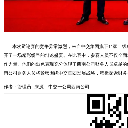
本次辩论赛的竞争异常激烈，来自中交集团旗下
家二级
11
开了一场精彩纷呈的辩论盛宴。在比赛中，参赛人员不仅全面
作力量。他们的出色表现充分体现了西南公司财务人员卓越的
南公司财务人员将紧密围绕中交集团发展战略，积极探索财务
作者：管理员 来源：中交一公局西南公司