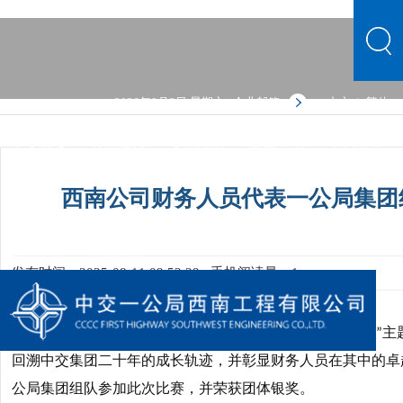
2026年8月8日 星期六
企业邮箱
中文
繁体
|
中文首页
公司概况
文化品牌
新闻中心
主营业务
党群建设
人力资源
综合管理
信息公开
公司概况
西南公司财务人员代表一公局集团
文化品牌
新闻中心
主营业务
党群建设
人力资源
综合管理
信息公开
发布时间：2025-08-11 09:52:29
手机阅读量：1
月
日，中交集团
年度
中交二十载，财务创佳绩
主
8
8
2025
“
”
回溯中交集团二十年的成长轨迹，并彰显财务人员在其中的卓
公局集团组队参加此次比赛，并荣获团体银奖。