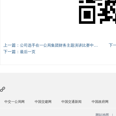
上一篇：
下
公司选手在一公局集团财务主题演讲比赛中斩获佳绩
下一篇：
最后一页
一公局网
中国交建网
中国交通新闻
中国政府网
国务院
网站地图
|