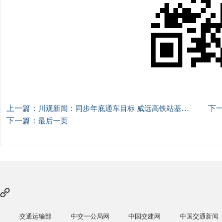
上一篇：
下
川观新闻：同步年底通车目标 威远高铁站基础设施抢抓工期建设“城市门户”
下一篇：
最后一页
交通运输部
中交一公局网
中国交建网
中国交通新闻