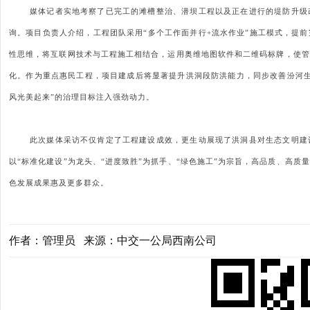
媒体记者实地考察了已完工的滩槽整治、潜坝工程以及正在进行的堤防升级
询。项目负责人介绍，工程团队采用
“多个工作面并行+流水作业”施工模式，提
性思维，将互联网技术与工程施工相结合，运用奥维地图软件和二维码标牌，使管
化。作为重点惠民工程，项目建成后将显著提升洪洞段防洪能力，同步改善汾河生
风光美起来”的治理目标注入强劲动力。
此次媒体采访不仅肯定了工程建设成效，更生动展现了洪洞县对生态文明建
以
“标准化建设”为龙头、“进度致胜”为抓手、“绿色施工”为宗旨，高品质、高
色发展成果惠及更多群众。
作者：管理员 来源：中交一公局西南公司