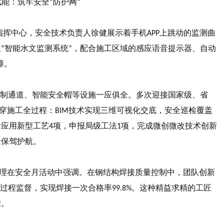
赋能：筑牢安全
防护网
“
”
指挥中心，安全技术负责人徐健展示着手机
上跳动的监测曲
APP
立
智能水文监测系统
，配合施工区域的感应语音提示器、自动
“
”
障。
制通道、智能安全帽等设施一应俱全。多次迎接国家级、省
穿施工全过程：
技术实现三维可视化交底，安全巡检覆盖
BIM
计应用新型工艺
项，申报局级工法
项，完成微创微改技术创新
4
1
量保驾护航。
理在安全月活动中强调。在钢结构焊接质量控制中，团队创新
过程监督，实现焊接一次合格率
。这种精益求精的工匠
99.8%
准。