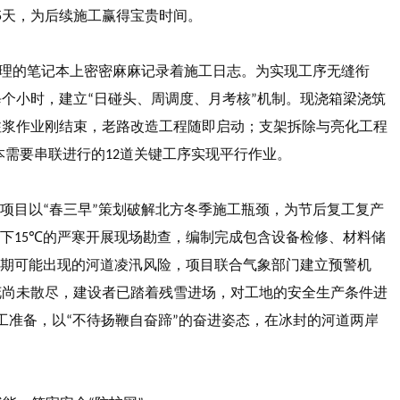
天，为后续施工赢得宝贵时间。
5
理的笔记本上密密麻麻记录着施工日志。为实现工序无缝衔
每个小时，建立
日碰头、周调度、月考核
机制。现浇箱梁浇筑
“
”
注浆作业刚结束，老路改造工程随即启动；支架拆除与亮化工程
本需要串联进行的
道关键工序实现平行作业。
12
项目以
春三早
策划破解北方冬季施工瓶颈，为节后复工复产
“
”
下
的严寒开展现场勘查，编制完成包含设备检修、材料储
15℃
期可能出现的河道凌汛风险，项目联合气象部门建立预警机
花尚未散尽，建设者已踏着残雪进场，对工地的安全生产条件进
工准备，以
不待扬鞭自奋蹄
的奋进姿态，在冰封的河道两岸
“
”