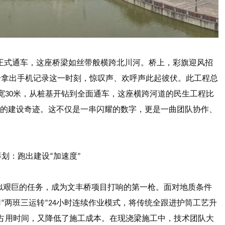
正式通车，这座桥梁如丝带般横跨北川河。桥上，彩旗迎风招
纷拿出手机记录这一时刻，惊叹声、欢呼声此起彼伏。此工程总
宽
米，从桩基开钻到全面通车，这座横跨河道的民生工程比
30
的建设奇迹。这不仅是一串闪耀的数字，更是一曲团队协作、
。
筹划：跑出建设
加速度
“
”
似艰巨的任务，成为文丰桥项目打响的第一枪。面对地质条件
用
两班三运转
小时连续作业模式，将传统全跟进护筒工艺升
“
”24
占用时间，又降低了施工成本。在现浇梁施工中，技术团队大