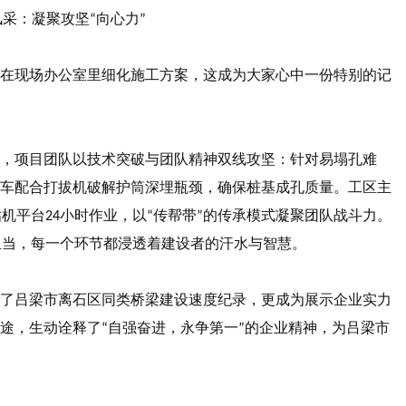
风采：凝聚攻坚
向心力
“
”
在现场办公室里细化施工方案，这成为大家心中一份特别的记
，项目团队以技术突破与团队精神双线攻坚：针对易塌孔难
车配合打拔机破解护筒深埋瓶颈，确保桩基成孔质量。工区主
钻机平台
小时作业，以
传帮带
的传承模式凝聚团队战斗力。
24
“
”
担当，每一个环节都浸透着建设者的汗水与智慧。
了吕梁市离石区同类桥梁建设速度纪录，更成为展示企业实力
途，生动诠释了
自强奋进，永争第一
的企业精神，为吕梁市
“
”