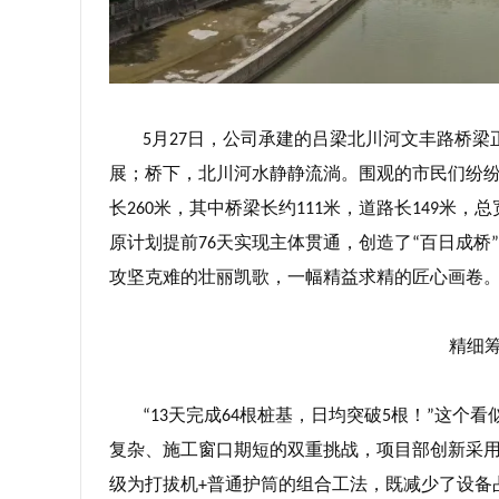
月
日，公司承建的吕梁北川河文丰路桥梁
5
27
展；桥下，北川河水静静流淌。围观的市民们纷
长
米，其中桥梁长约
米，道路长
米，总
260
111
149
原计划提前
天实现主体贯通，创造了
百日成桥
76
“
”
攻坚克难的壮丽凯歌，一幅精益求精的匠心画卷
精细
天完成
根桩基，日均突破
根！
这个看
“13
64
5
”
复杂、施工窗口期短的双重挑战，项目部创新采
级为打拔机
普通护筒的组合工法，既减少了设备
+