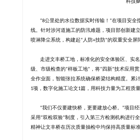
科技
公里处的水位数据实时传输！
在项目安全
“8
”
线。针对涉河道施工的防汛难题，项目部创新建
喷淋降尘系统，构建起
人防
技防
的双重安全屏
“
+
”
走进文丰桥工地，标准化的安全体验区、实名
级、市级检查的
样板工地
，将
四新
技术应用贯
“
”
“
”
全作业面，智能张拉系统确保桥梁结构精度。累
项，数字化施工论文
篇，用科技力量为工程质
1
1
我们不仅要建快桥，更要建放心桥。
项目经
“
”
采用
双检双验
制度，引入第三方检测机构进行全
“
”
精神让文丰桥在历次质量抽检中均保持高质量标