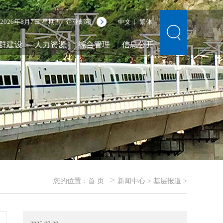
2026年8月7日 星期五
企业邮箱
中文
繁体
|
群建设
人力资源
综合管理
信息公开
>
您的位置：
首 页
新闻中心
>
基层报道
>