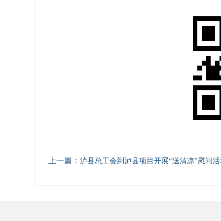
上一篇：
泸县总工会到泸县项目开展“送清凉”慰问活