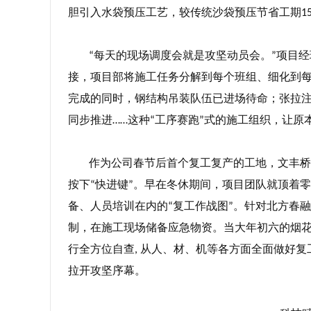
胆引入水袋预压工艺，较传统沙袋预压节省工期
1
每天的现场调度会就是攻坚动员会。
项目经
“
”
接，项目部将施工任务分解到每个班组、细化到
完成的同时，钢结构吊装队伍已进场待命；张拉
同步推进
这种
工序赛跑
式的施工组织，让原
……
“
”
作为公司春节后首个复工复产的工地，文丰桥
按下
快进键
。早在冬休期间，项目团队就顶着零
“
”
备、人员培训在内的
复工作战图
。针对北方春融
“
”
制，在施工现场储备应急物资。当大年初六的烟
行全方位自查
从人、材、机等各方面全面做好复
,
拉开攻坚序幕。