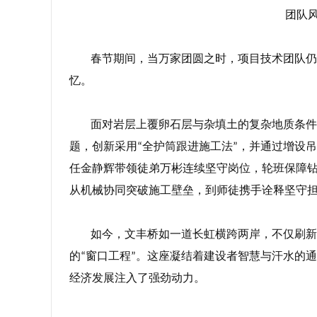
团队
春节期间，当万家团圆之时，项目技术团队仍
忆。
面对岩层上覆卵石层与杂填土的复杂地质条件
题，创新采用
全护筒跟进施工法
，并通过增设吊
“
”
任金静辉带领徒弟万彬连续坚守岗位，轮班保障
从机械协同突破施工壁垒，到师徒携手诠释坚守
如今，文丰桥如一道长虹横跨两岸，不仅刷新
的
窗口工程
。这座凝结着建设者智慧与汗水的通
“
”
经济发展注入了强劲动力。