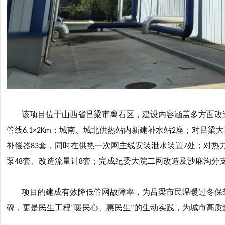
该项目位于山西省吕梁市离石区，建设内容涵盖多方面改
管线
；城南、城北供热站内新建补水站
座；对吕梁大
6.1×2Km
2
补偿器
套，同时在供热一次网主线安装泄水装置
处；对热
83
7
泵
套、改造流量计
套；完成纪委大院二网改造及沙麻沟分
48
8
项目的建成有效降低管网故障率，为吕梁市民温暖过冬保
碑，更是民生工程
暖民心、惠民生
的生动实践，为城市高质
“
”