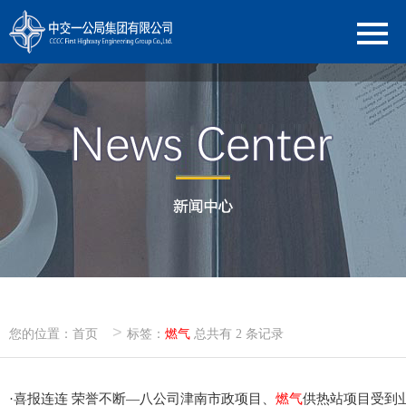
>
您的位置：
首页
标签：
燃气
总共有 2 条记录
·
喜报连连 荣誉不断—八公司津南市政项目、
燃气
供热站项目受到