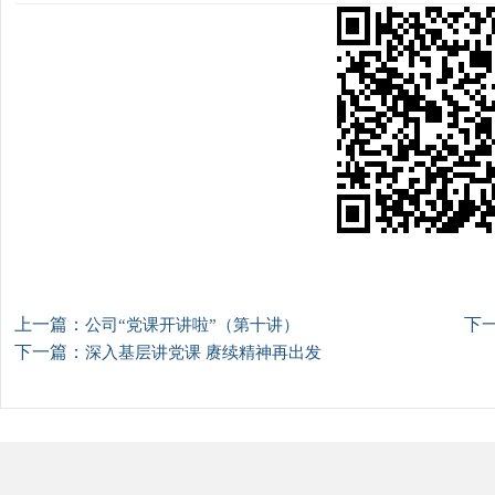
上一篇：
下
公司“党课开讲啦”（第十讲）
下一篇：
深入基层讲党课 赓续精神再出发