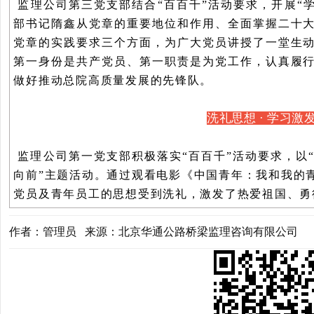
监理
公司
第三党支部结合
“百百千”活动要求，开展“
部书记隋鑫从党章的重要地位和作用、全面掌握二十
党章的实践要求三个方面，为广大党员讲授了一堂生
第一身份是共产党员、第一职责是为党工作，认真履
做好推动总院高质量发展的先锋队。
洗礼思想
·
学习激
监理
公司
第一党支部
积
极落实
“百百千”活动要求，以
向前”主题活动。通过观看电影《中国青年：我和我的
党员及青年员工的思想受到洗礼，激发了热爱祖国、勇
作者：管理员 来源：北京华通公路桥梁监理咨询有限公司