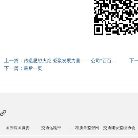
上一篇：
下
传递思想火炬 凝聚发展力量 ——公司“百百千”活动落地有声
下一篇：
最后一页
国务院国资委
交通运输部
工程质量监督网
交通建设监理协会