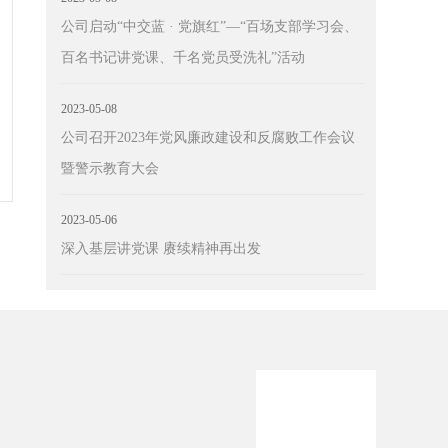
公司启动“中交蓝 · 党旗红”—“百场支部学习会、
百名书记讲党课、千名党员受洗礼”活动
2023-05-08
公司召开2023年党风廉政建设和反腐败工作会议
暨警示教育大会
2023-05-06
深入基层讲党课 赓续精神再出发
通运输部
工程质量监督网
交通建设监理协会