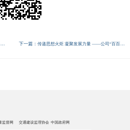
下一篇：
作
传递思想火炬 凝聚发展力量 ——公司“百百千”活动落地有声
交通建设监理协会
中国政府网
住建部
国务院国资委
交