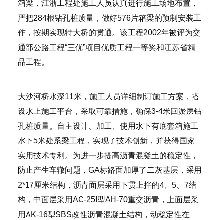
箱梁，江浙工程处施工人员认真进行施工场地布置，
严把284根钻孔桩质量，做好576片箱梁的预制安装工
作，按期实现特大桥的贯通。该工程2002年被评为交
通部公路工程“三优”项目优质工程一等奖和江苏省精
品工程。
大沙河桥水深11米，施工人员详细制订施工方案，搭
设水上施工平台，采取可靠措施，确保3-4米回淤层钻
孔桩质量。自主设计、加工、使用水下有底套箱施工
水下5米处系梁工程，实现了技术创新，并获得国家
实用技术专利。为进一步提高沥青混凝土的稳定性，
防止产生车辙问题，GA标路面加厚了二灰基层，采用
2*17厘米结构，沥青面层采用下贯上拌的4、5、7结
构，中面层采用AC-25I型AH-70重交沥青，上面层采
用AK-16型SBS改性沥青混凝土结构，动稳定性在