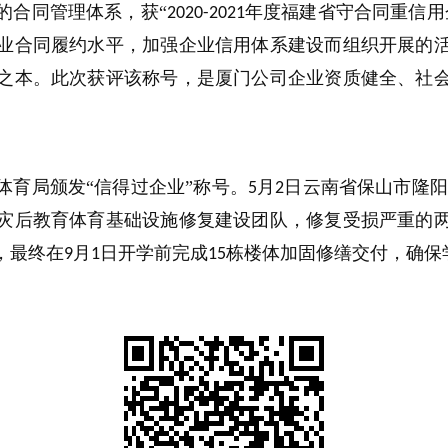
的合同管理体系，获“
年度福建省守合同重信用
2020-2021
业合同履约水平，加强企业信用体系建设而组织开展的
之本。此次获评该称号，是厦门公司企业资质健全、社
体育局颁发“信得过企业”称号。
月
日云南省保山市隆阳
5
2
灾后教育体育基础设施修复建设团队，修复受损严重的
，最终在
月
日开学前完成
栋楼体加固修缮交付，确保
9
1
15