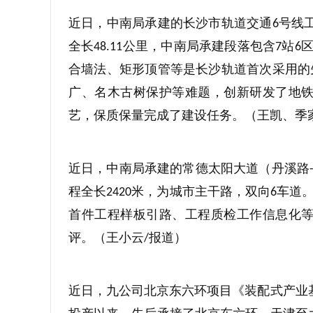
近日，中南局承建的长沙市轨道交通
号线
6
全长
公里，中南局承建段落包含
站
48.11
7
6
合墙法、矩形顶管等是长沙轨道首次采用的
广、名木古树保护等难题，创新研发了地
艺，保质保量完成了建设任务。（王凯、季
近日，中南局承建的常德太阳大道（丹溪路
程全长
米，为城市主干路，双向
车道
2420
6
首件工程样板引路、工程质检工作信息化
评。（王小云
报道）
/
近日，九公司北京东六环项目《装配式产业