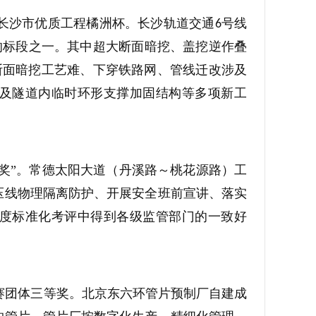
长沙市优质工程橘洲杯。长沙轨道交通
号线
6
的标段之一。其中超大断面暗挖、盖挖逆作叠
断面暗挖工艺难、下穿铁路网、管线迁改涉及
及隧道内临时环形支撑加固结构等多项新工
奖”。常德太阳大道（丹溪路～桃花源路）工
压线物理隔离防护、开展安全班前宣讲、落实
度标准化考评中得到各级监管部门的一致好
赛团体三等奖。北京东六环管片预制厂自建成