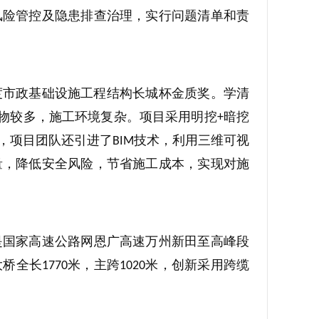
风险管控及隐患排查治理，实行问题清单和责
度市政基础设施工程结构长城杯金质奖。学清
物较多，施工环境复杂。项目采用明挖
暗挖
+
，项目团队还引进了
技术，利用三维可视
BIM
量，降低安全风险，节省施工成本，实现对施
是国家高速公路网恩广高速万州新田至高峰段
大桥全长
米，主跨
米，创新采用跨缆
1770
1020