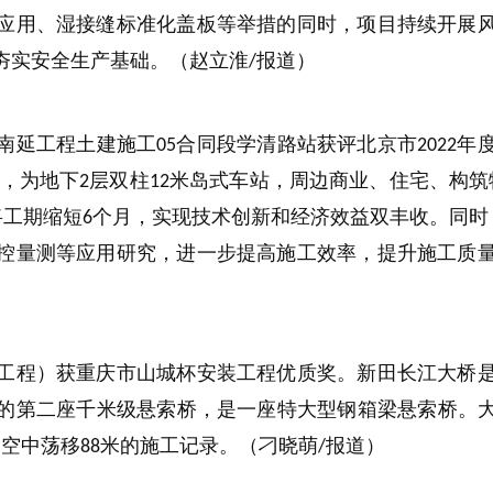
应用、湿接缝标准化盖板等举措的同时，项目持续开展
夯实安全生产基础。（赵立淮
报道）
/
南延工程土建施工
合同段学清路站获评北京市
年
05
2022
，为地下
层双柱
米岛式车站，周边商业、住宅、构筑
2
12
将工期缩短
个月，实现技术创新和经济效益双丰收。同时
6
控量测等应用研究，进一步提高施工效率，提升施工质
工程）获重庆市山城杯安装工程优质奖。新田长江大桥
的第二座千米级悬索桥，是一座特大型钢箱梁悬索桥。
梁空中荡移
米的施工记录。（刁晓萌
报道）
88
/