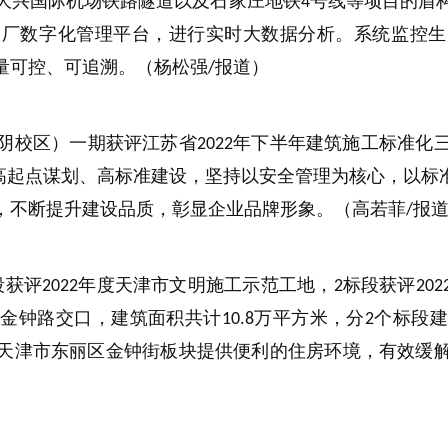
大兴国际机场铁路隧道以及石家庄地铁
号线等项目的盾
4
工厂数字化管理平台，进行实时大数据分析。系统监控生
量可控、可追溯。（杨松强
报道）
/
阴校区）一期获评江苏省
年下半年建筑施工标准化
2022
高起点谋划、高标准建设，坚持以安全管理为核心，以标准
，不断提升建设品质，彰显企业品牌形象。（高若菲
报
/
段获评
年度天津市文明施工示范工地，
标段获评
2022
2
202
与金钟路交口，建筑面积共计
万平方米，分
个标段建
10.8
2
天津市东丽区金钟街板块提供便利的住房环境，有效缓