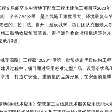
工程文昌阁至东屯渡地下配套工程土建施工项目获
年
2023
区间，全长
公里，是全线施工难度最大、环境最复杂
7.94
先进的工艺工法。自开工建设以来，项目团队克服最大
铁施工振动效应预警装置、盖挖逆作叠合墙模板浇筑体系
家承
报道）
/
桃花源路）工程获“
年度第一批常德市优质结构工程
-
2023
。建设过程中，项目通过采用标准定型产品、设置沿线高
等举措，打造讲安全、重质量的品牌形象，在安全质量季
基地
技术应用》荣获第三届信息技术服务应用技能大
BIM