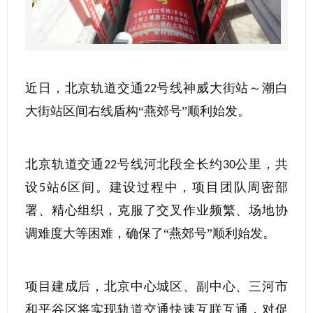
近日，北京轨道交通
号线神威大街站～潮白
22
大街站区间右线盾构“燕郊号”顺利始发。
北京轨道交通
号线河北段全长约
公里，共
22
30
设
站
区间。建设过程中，项目团队周密部
5
6
署、精心组织，克服了交叉作业频繁、场地协
调难度大等困难，确保了“燕郊号”顺利始发。
项目建成后，北京中心城区、副中心、三河市
和平谷区将实现轨道交通快速互联互通，对促