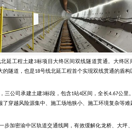
线北延工程土建
标项目大终区间双线隧道贯通。大终区
3
大的隧道，也是
号线北延工程首个实现双线贯通的盾构
18
，三公司承建土建
标段，包含
站
区间，全长
公里
3
1
4
4.67
服了穿越风险源集中、施工场地狭小、施工环境复杂等难
一步加密渝中区轨道交通线网，有效缓解化龙桥、大坪