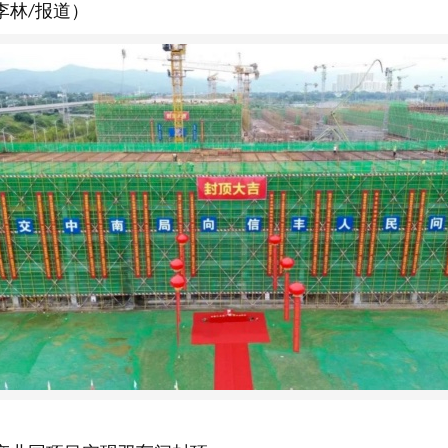
李林
报道）
/