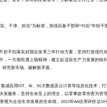
实、干净、担当”为标准，加强后备干部和“
后”年轻干
95
不折不扣落实好国企改革三年行动方案，坚持打造现代
中，一方面吃透上级精神，建立起适应生产力发展的组
、研究新市场、破解新矛盾。
，集成应用
、
、
大数据及云计算等信息化技术，打
IOT
AI
5G
决策服务，坚持生命至上的理念，以零事故零伤害为管
誉视为企业生存发展的生命线，
年
信用评价达
2023
AA
10