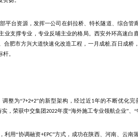
度赞扬。
外部平台资源，发挥一公司在斜拉桥、特长隧道、综合管
主业支撑专业，专业反哺主业的格局。西安外环高速白
。合肥市方兴大道快速化改造工程，一月成桩
百日成桥
,
标杆。
，调整为“
”的新型架构，经过近
年的不断优化完
7+2+2
1
夯实，荣获中交集团
年度“海外施工专业领航企业”、
2022
，利用“协调融资
”方式，成功在陕西、河南、云南
+EPC