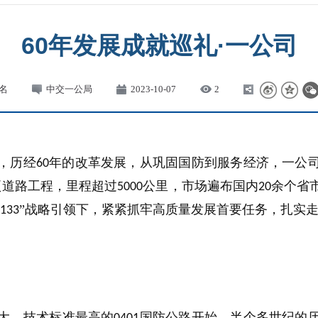
60年发展成就巡礼·一公司
名
中交一公局
2023-10-07
2
，历经
年的改革发展，从巩固国防到服务经济，一公
60
项道路工程，里程超过
公里，市场遍布国内
余个省
5000
20
”战略引领下，紧紧抓牢高质量发展首要任务，扎实
133
大、技术标准最高的
国防公路开始，半个多世纪的