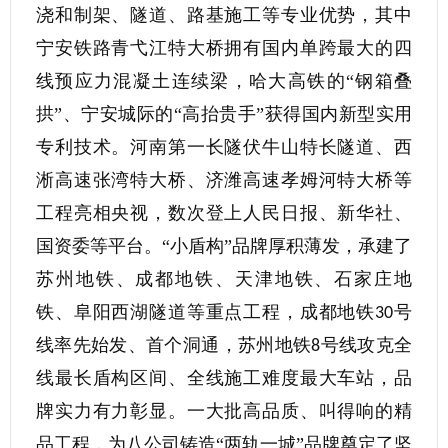
浇和制架、隧道、路基施工等专业优势，其中
宁安铁路青弋江特大桥拥有国内单跨最大的四
线预应力混凝土连续梁，哈大高铁的“钢箱叠
拱”、宁安城际的“高抬贵手”获得国内新型实用
专利技术。河南第一长隧伏牛山特长隧道、西
淅高速张湾特大桥、济潍高速孝姆河特大桥等
工程亮相央视，数次登上人民日报、新华社、
国资委等平台。“小盾构”品牌厚积薄发，承建了
苏州地铁、成都地铁、天津地铁、石家庄地
铁、阜阳西湖隧道等重点工程，成都地铁
号
30
线率先始发、首个洞通，苏州地铁
号线攻克全
8
线最长盾构区间、全线施工难度最大车站，品
牌实力有力彰显。一大批高品质、叫得响的精
品工程，为八公司铸造“两轨一城”品牌奠定了坚