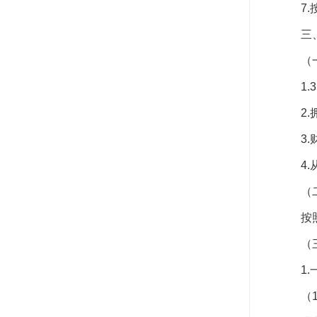
7
三
（
1
2
3
4
（
按
（
1
（