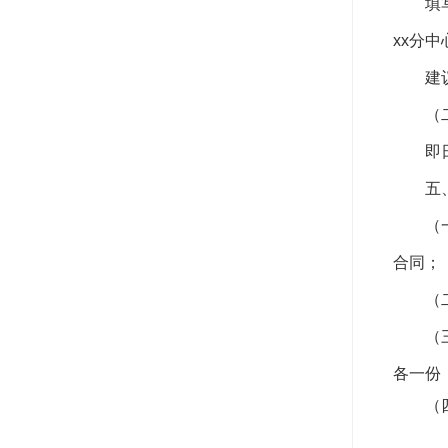
填
xx分中
建
（
即
五
（
合同；
（
（
各一份
（