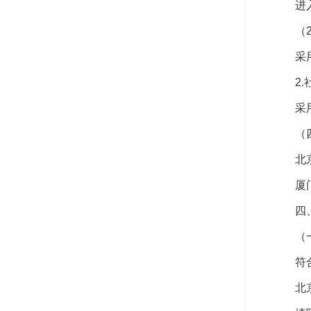
进
（
采
2
采
（
北
厦
四
（
符
北京