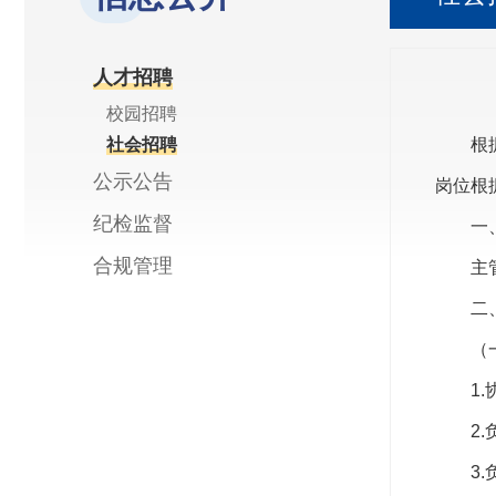
人才招聘
校园招聘
社会招聘
根
公示公告
岗位根
纪检监督
一
合规管理
主
二
（
1
2
3