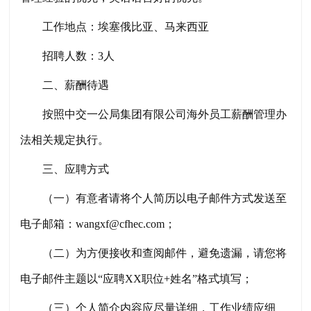
工作地点：埃塞俄比亚、马来西亚
招聘人数：
3人
二、薪酬待遇
按照中交一公局集团有限公司
海外员工
薪酬管理
办
法
相关
规定执行。
三、应聘方式
（一）有意者请将个人简历以电子邮件方式发送至
电子邮箱：
wangxf@cfhec.com；
（二）为方便接收和查阅邮件，
避免
遗漏，请您将
电子邮件主题以
“应聘XX职位+姓名”格式填写；
（三）个人简介内容
应
尽量详细，工作业绩应细