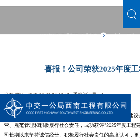
2026年8月6日 星期四
企业邮箱
中文
繁体
|
中文首页
公司概况
文化品牌
新闻中心
主营业务
党群建设
人力资源
综合管理
信息公开
公司概况
喜报！公司荣获2025年度
文化品牌
新闻中心
主营业务
党群建设
人力资源
综合管理
信息公开
发布时间：2025-10-31 03:48:43
手机阅读量：1
近日，中国施工企业管理协会正式发布
年度工程建设
2025
营、规范管理和积极履行社会责任，成功获评
年度工程
“2025
司长期以来坚持诚信经营、积极履行社会责任的高度认可，更