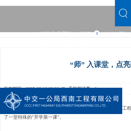
2026年8月8日 星期六
企业邮箱
中文
繁体
|
中文首页
公司概况
文化品牌
新闻中心
主营业务
党群建设
人力资源
综合管理
信息公开
公司概况
“师” 入课堂，点
文化品牌
新闻中心
主营业务
党群建设
人力资源
综合管理
信息公开
发布时间：2025-09-10 09:26:47
手机阅读量：1
近日，内江项目群到内江市威远县凤翔中学开展
万名工程
“
了一堂特殊的
开学第一课
。
“
”