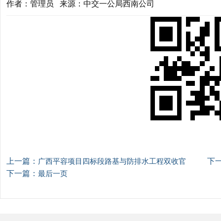
作者：管理员 来源：中交一公局西南公司
上一篇：
下
广西平容项目四标段路基与防排水工程双收官
下一篇：
最后一页