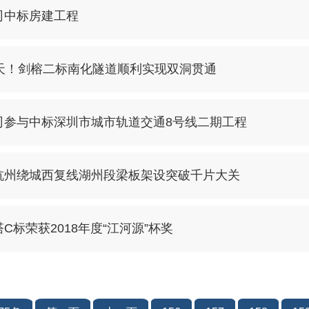
司中标房建工程
2天！剑榕二标南化隧道顺利实现双洞贯通
司参与中标深圳市城市轨道交通8号线二期工程
杭州绕城西复线湖州段梁板架设突破千片大关
C标荣获2018年度“江河源”杯奖