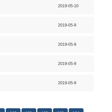
2019-05-10
2019-05-9
2019-05-9
2019-05-9
2019-05-9