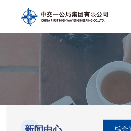
新闻中心
综合