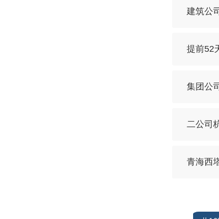
建筑公
提前5
集团公
二公司
青海西塔