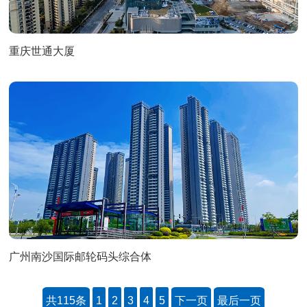
重庆世通大厦
广州南沙国际邮轮码头综合体
共115条
1
2
3
4
5
下一页
最后一页