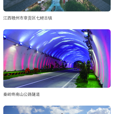
江西赣州市章贡区七鲤古镇
秦岭终南山公路隧道