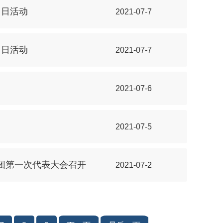
团日活动
2021-07-7
团日活动
2021-07-7
2021-07-6
2021-07-5
青团第一次代表大会召开
2021-07-2