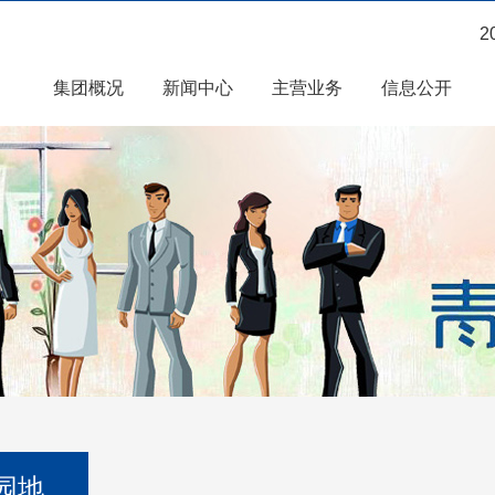
2
集团概况
新闻中心
主营业务
信息公开
园地