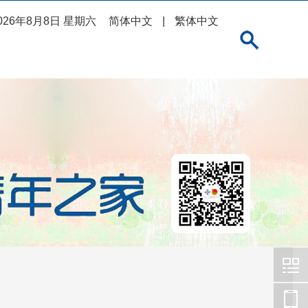
026年8月8日 星期六
简体中文
|
繁体中文