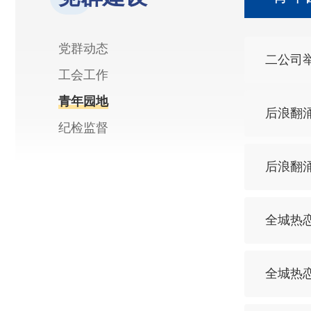
党群动态
二公司举
工会工作
青年园地
后浪翻
纪检监督
后浪翻
全城热
全城热