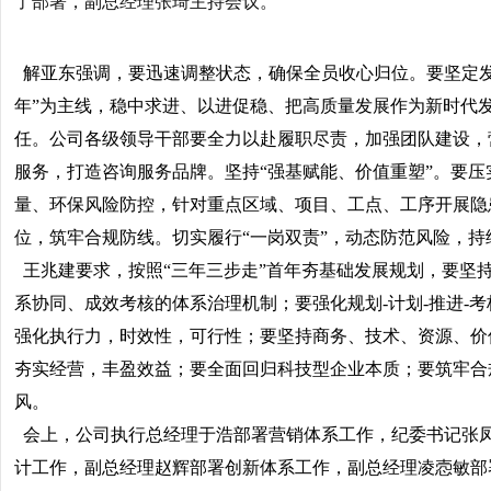
了部署，副总经理张琦主持会议。
解亚东强调，
要
迅速调整状态，确保全员收心归位。
要
坚定
年”为主线，稳中求进、以进促稳、把高质量发展作为新时代
任。公司各级领导干部要全力以赴履职尽责，加强团队建设，
服务，打造咨询服务品牌。坚持“强基赋能、价值重塑”。
要
压
量、环保风险防控，针对重点区域、项目、工点、工序开展隐
位，筑牢合规防线。切实履行“一岗双责”，动态防范风险，持
王兆建要求，按照“三年三步走”首年夯基础发展规划，
要
坚
系协同、成效考核的体系治理机制；
要
强化规划-计划-推进-
强化执行力，时效性，可行性；
要
坚持商务、技术、资源、价
夯实经营，丰盈效益；
要
全面回归科技型企业本质；
要
筑牢合
风。
会上，公司执行总经理于浩部署营销体系工作，纪委书记张
计工作，副总经理赵辉部署创新体系工作，副总经理凌悫敏部