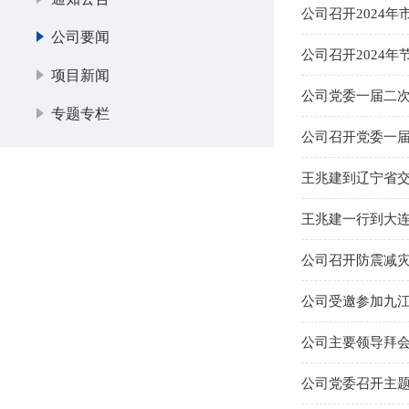
公司召开2024
公司要闻
公司召开2024
项目新闻
公司党委一届二次
专题专栏
公司召开党委一届
王兆建到辽宁省
王兆建一行到大
公司召开防震减
公司受邀参加九
公司主要领导拜
公司党委召开主