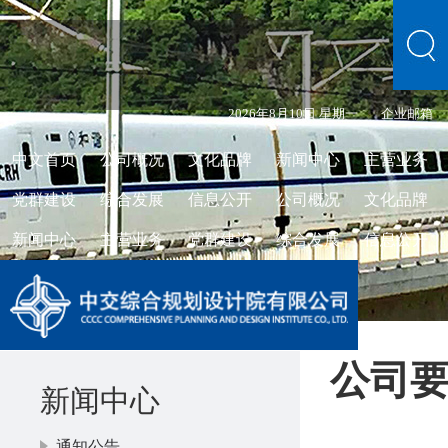
2026年8月10日 星期一
企业邮箱
中文首页
公司概况
文化品牌
新闻中心
主营业务
党群建设
综合发展
信息公开
公司概况
文化品牌
新闻中心
主营业务
党群建设
综合发展
信息公开
公司
新闻中心
通知公告