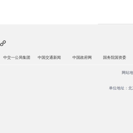
中交一公局集团
中国交通新闻
中国政府网
国务院国资委
网站
单位地址：北京市