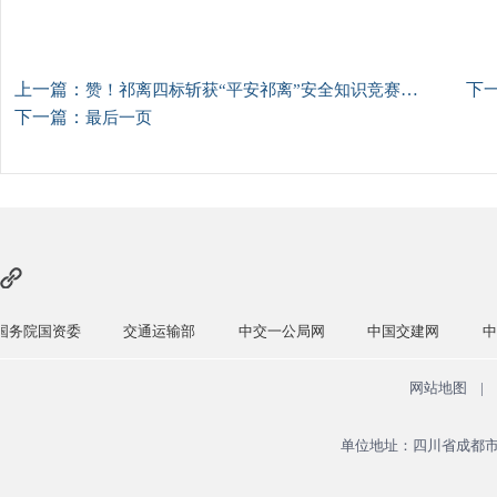
上一篇：
下
赞！祁离四标斩获“平安祁离”安全知识竞赛三等奖与“祁离杯”篮球赛亚军
下一篇：
最后一页
交通运输部
中交一公局网
中国交建网
中国交通新闻
网站地图
|
单位地址：四川省成都市青羊区广