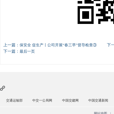
上一篇：
下
保安全 促生产丨公司开展“春三早”督导检查③
下一篇：
最后一页
通运输部
中交一公局网
中国交建网
中国交通新闻
中
网站地图
|