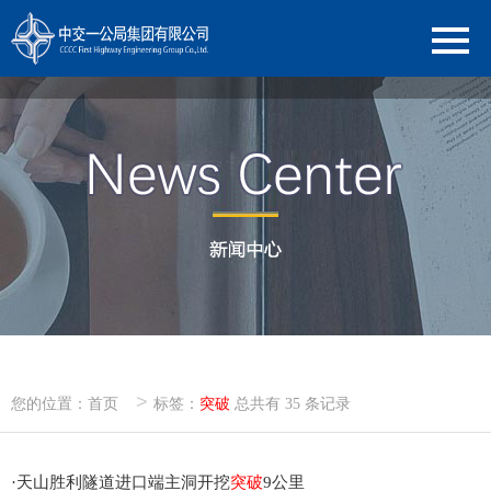
>
您的位置：
首页
标签：
突破
总共有 35 条记录
·
天山胜利隧道进口端主洞开挖
突破
9公里