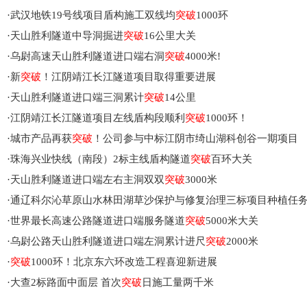
·
武汉地铁19号线项目盾构施工双线均
突破
1000环
·
天山胜利隧道中导洞掘进
突破
16公里大关
·
乌尉高速天山胜利隧道进口端右洞
突破
4000米!
·
新
突破
！江阴靖江长江隧道项目取得重要进展
·
天山胜利隧道进口端三洞累计
突破
14公里
·
江阴靖江长江隧道项目左线盾构段顺利
突破
1000环！
·
城市产品再获
突破
！公司参与中标江阴市绮山湖科创谷一期项目
·
珠海兴业快线（南段）2标主线盾构隧道
突破
百环大关
·
天山胜利隧道进口端左右主洞双双
突破
3000米
·
通辽科尔沁草原山水林田湖草沙保护与修复治理三标项目种植任
·
世界最长高速公路隧道进口端服务隧道
突破
5000米大关
·
乌尉公路天山胜利隧道进口端左洞累计进尺
突破
2000米
·
突破
1000环！北京东六环改造工程喜迎新进展
·
大查2标路面中面层 首次
突破
日施工量两千米